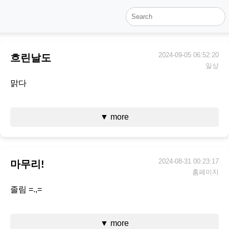
2024-09-05 06:52:20
흐린날도
일상
맑다
▼ more
2024-08-31 00:23:17
마무리!
홈페이지
졸림 =.,=
▼ more